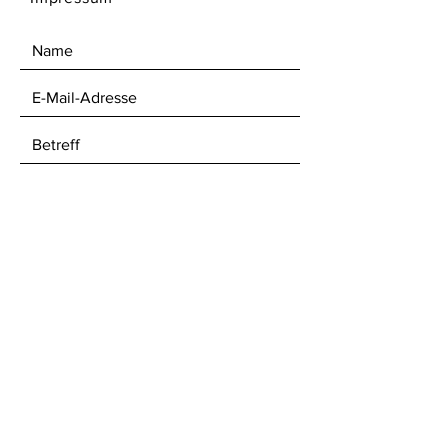
Verschmutzung kann der
Storenbanner bei 30°C im
Wäschebeutel gewaschen
werden.
ABSENDEN
Newsletter abonnieren